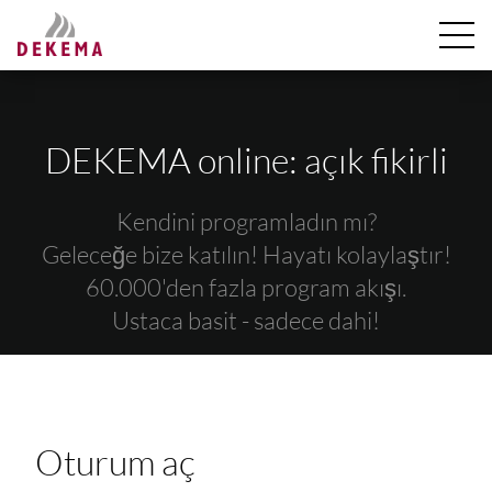
DEKEMA online: açık fikirli
Kendini programladın mı?
Geleceğe bize katılın! Hayatı kolaylaştır!
60.000'den fazla program akışı.
Ustaca basit - sadece dahi!
Oturum aç