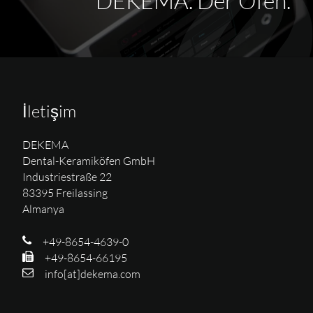
DEKEMA. Der Ofen.
İletişim
DEKEMA
Dental-Keramiköfen GmbH
Industriestraße 22
83395 Freilassing
Almanya
+49-8654-4639-0
+49-8654-66195
info[at]dekema.com